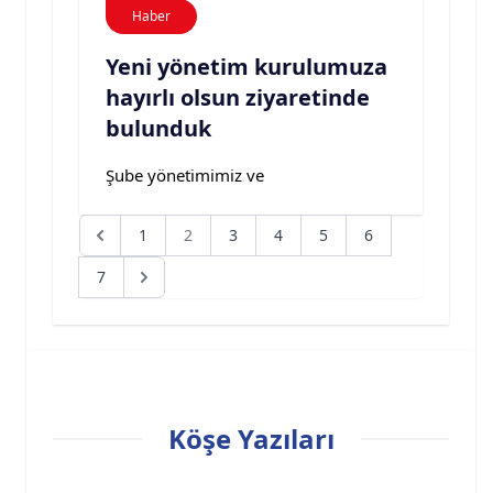
Haber
Yeni yönetim kurulumuza
hayırlı olsun ziyaretinde
bulunduk
Şube yönetimimiz ve 
1
2
3
4
5
6
7
Köşe Yazıları