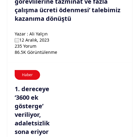
görevlilerine tazminat ve fazla
çalışma ücreti ödenmesi’ talebimiz
kazanıma dönüştü
Yazar : Ali Yalçın
12 Aralık, 2023
235 Yorum
86.5K Görüntülenme
Haber
1. dereceye
‘3600 ek
gösterge’
veriliyor,
adaletsizlik
sona eriyor