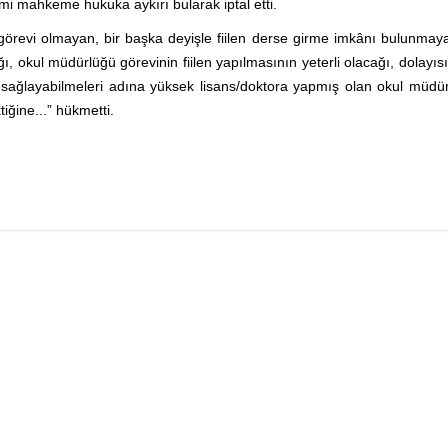
emi mahkeme hukuka aykırı bularak iptal etti.
görevi olmayan, bir başka deyişle fiilen derse girme imkânı bulunmay
 okul müdürlüğü görevinin fiilen yapılmasının yeterli olacağı, dolayısı
tkı sağlayabilmeleri adına yüksek lisans/doktora yapmış olan okul müdü
iğine...” hükmetti.