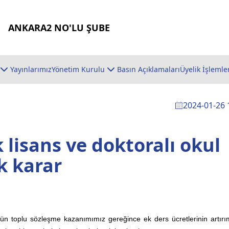
ANKARA2 NO'LU ŞUBE
Yayınlarımız
Yönetim Kurulu
Basın Açıklamaları
Üyelik İşlemle
2024-01-26 
isans ve doktoralı okul
ek karar
n toplu sözleşme kazanımımız gereğince ek ders ücretlerinin artırım