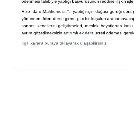
ödenmesi talebiyle yaptığı başvurusunun reddine ilişkin işl
Rize İdare Mahkemesi, “…yaptığı işin doğası gereği ders 
yönünden; fiilen derse girme gibi bir koşulun aranamayacağı,
sonrası kendilerini geliştirmeleri, mesleki hayatlarına ka
ayrım gözetilmeksizin artırımlı ek ders ücreti ödemesi gerekt
İlgili karara buraya tıklayarak ulaşabilirsiniz.