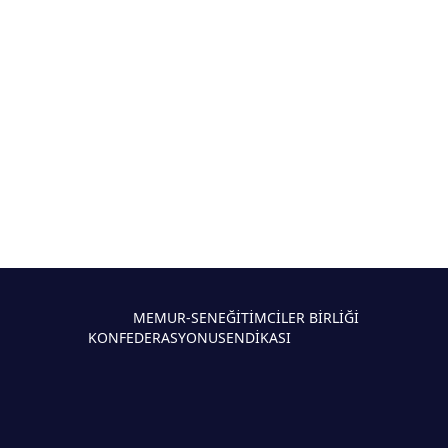
MEMUR-SEN
EĞİTİMCİLER BİRLİĞİ
KONFEDERASYONU
SENDİKASI