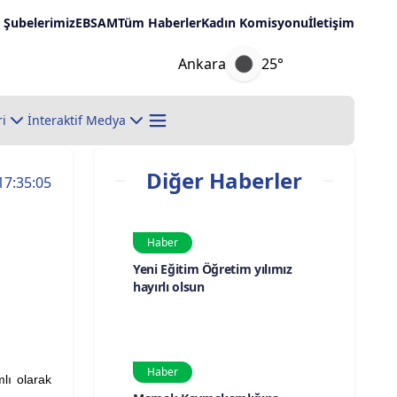
Şubelerimiz
EBSAM
Tüm Haberler
Kadın Komisyonu
İletişim
Ankara
25°
ri
İnteraktif Medya
Diğer Haberler
17:35:05
Haber
Yeni Eğitim Öğretim yılımız
hayırlı olsun
Haber
lı olarak