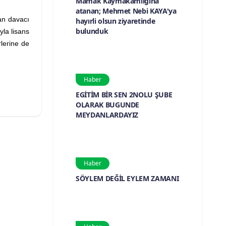
Mamak Kaymakamlığına
atanan; Mehmet Nebi KAYA'ya
an davacı
hayırli olsun ziyaretinde
bulunduk
yla lisans
rlerine de
Haber
EGİTİM BİR SEN 2NOLU ŞUBE
OLARAK BUGUNDE
MEYDANLARDAYIZ
Haber
SÖYLEM DEĞİL EYLEM ZAMANI