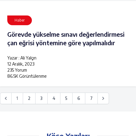
Haber
Görevde yükselme sınavı değerlendirmesi
çan eğrisi yöntemine göre yapılmalıdır
Yazar : Ali Yalçın
12 Aralık, 2023
235 Yorum
86.5K Görüntülenme
1
2
3
4
5
6
7
Köşe Yazıları