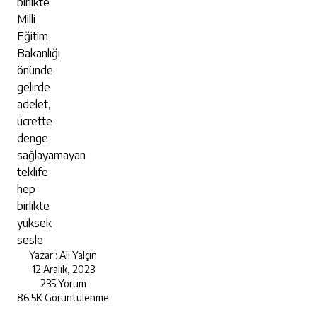
birlikte
Milli
Eğitim
Bakanlığı
önünde
gelirde
adelet,
ücrette
denge
sağlayamayan
teklife
hep
birlikte
yüksek
sesle
Yazar : Ali Yalçın
12 Aralık, 2023
235 Yorum
86.5K Görüntülenme