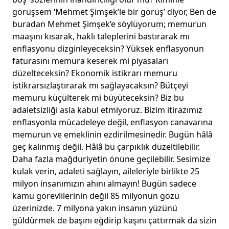
görüşsem ‘Mehmet Şimşek’le bir görüş’ diyor, Ben de
buradan Mehmet Şimşek’e söylüyorum; memurun
maaşını kısarak, haklı taleplerini bastırarak mı
enflasyonu dizginleyeceksin? Yüksek enflasyonun
faturasını memura keserek mi piyasaları
düzelteceksin? Ekonomik istikrarı memuru
istikrarsızlaştırarak mı sağlayacaksın? Bütçeyi
memuru küçülterek mi büyüteceksin? Biz bu
adaletsizliği asla kabul etmiyoruz. Bizim itirazımız
enflasyonla mücadeleye değil, enflasyon canavarına
memurun ve emeklinin ezdirilmesinedir. Bugün hâlâ
geç kalınmış değil. Hâlâ bu çarpıklık düzeltilebilir.
Daha fazla mağduriyetin önüne geçilebilir. Sesimize
kulak verin, adaleti sağlayın, aileleriyle birlikte 25
milyon insanımızın ahını almayın! Bugün sadece
kamu görevlilerinin değil 85 milyonun gözü
üzerinizde. 7 milyona yakın insanın yüzünü
güldürmek de başını eğdirip kaşını çattırmak da sizin