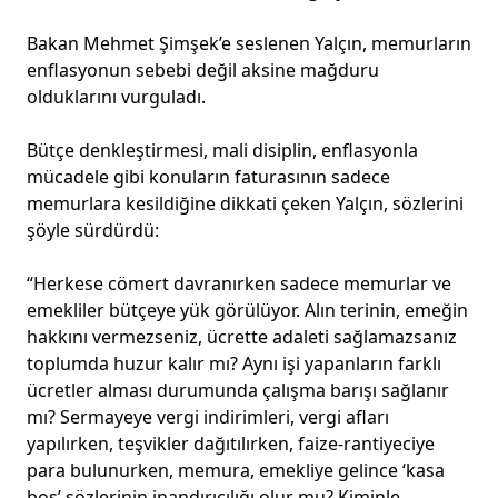
Bakan Mehmet Şimşek’e seslenen Yalçın, memurların
enflasyonun sebebi değil aksine mağduru
olduklarını vurguladı.
Bütçe denkleştirmesi, mali disiplin, enflasyonla
mücadele gibi konuların faturasının sadece
memurlara kesildiğine dikkati çeken Yalçın, sözlerini
şöyle sürdürdü:
“Herkese cömert davranırken sadece memurlar ve
emekliler bütçeye yük görülüyor. Alın terinin, emeğin
hakkını vermezseniz, ücrette adaleti sağlamazsanız
toplumda huzur kalır mı? Aynı işi yapanların farklı
ücretler alması durumunda çalışma barışı sağlanır
mı? Sermayeye vergi indirimleri, vergi afları
yapılırken, teşvikler dağıtılırken, faize-rantiyeciye
para bulunurken, memura, emekliye gelince ‘kasa
boş’ sözlerinin inandırıcılığı olur mu? Kiminle