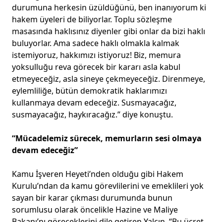
durumuna herkesin üzüldüğünü, ben inanıyorum ki
hakem üyeleri de biliyorlar. Toplu sözleşme
masasında haklısınız diyenler gibi onlar da bizi haklı
buluyorlar. Ama sadece haklı olmakla kalmak
istemiyoruz, hakkımızı istiyoruz! Biz, memura
yoksulluğu reva görecek bir kararı asla kabul
etmeyeceğiz, asla sineye çekmeyeceğiz. Direnmeye,
eylemliliğe, bütün demokratik haklarımızı
kullanmaya devam edeceğiz. Susmayacağız,
susmayacağız, haykıracağız.” diye konuştu.
“Mücadelemiz sürecek, memurların sesi olmaya
devam edeceğiz”
Kamu İşveren Heyeti’nden olduğu gibi Hakem
Kurulu’ndan da kamu görevlilerini ve emeklileri yok
sayan bir karar çıkması durumunda bunun
sorumlusu olarak öncelikle Hazine ve Maliye
Bakanı’nı göreceklerini dile getiren Yalçın, “Bu ücret