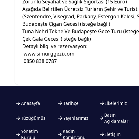
Zorunlu Seyahat ve Sağlık Sigortası (15 Euro)
Aşağıda Belirtilen Ücretsiz Turların Şehir ve Turist 
(Szentendre, Visegrad, Parkany, Estergon Kalesi, 
Budapeşte Çigan Gecesi (isteğe bağlı)
Tuna Nehri Tekne Ve Budapeşte Gece Turu (isteğe 
Çek Gala Gecesi (isteğe bağlı)
Detaylı bilgi ve rezervasyon:
www.simurggezi.com
0850 838 0787
Anasayfa
Tarihçe
İlkelerimiz
Basın
Tüzüğümüz
Yayınlarımız
Açıklamaları
Yönetim
Kadın
İletişim
Kurulu
Komisyonu