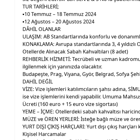
TUR TARİHLERİ;
▪️10 Temmuz – 18 Temmuz 2024
▪️12 Ağustos – 20 Ağustos 2024
DÂHİL OLANLAR
ULAŞIM: AB Standartlarında konforlu ve donanıml
KONAKLAMA: Avrupa standartlarında 3, 4 yıldızlı 
Otellerde Alınacak Sabah Kahvaltıları (8 adet)
REHBERLİK HİZMETİ: Tecrübeli ve uzman kadromuz ge
ilgilenmek için yanınızda olacaktır.
Budapeşte, Prag, Viyana, Györ, Belgrad, Sofya Şehir
DAHİL DEĞİL
VİZE: Vize işlemleri katılımcıların şahsı adına, Sİ
ise vize işlemlerini kendi yapabilir. Umuma Mahsu
Ücreti (160 euro + 15 euro vize sigortası)
YEME – İÇME: Otellerdeki sabah kahvaltısı harici
MÜZE ve ÖREN YERLERİ: İsteğe bağlı müze ve ören yer
YURT DIŞI ÇIKIŞ HARÇLARI: Yurt dışı çıkış harçları 
Kişisel Harcamalar