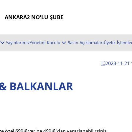
ANKARA2 NO'LU ŞUBE
Yayınlarımız
Yönetim Kurulu
Basın Açıklamaları
Üyelik İşlemle
2023-11-21 
 & BALKANLAR
 özel 699 € yerine 499 € 'dan yararlanabilirsiniz.