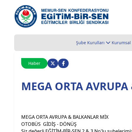
Şube Kurulları
Kurumsal
Haber
MEGA ORTA AVRUPA
MEGA ORTA AVRUPA & BALKANLAR MİX
OTOBÜS GİDİŞ - DÖNÜŞ
Siz değerli EĞİTİM-BİR-SEN 2 & 3 No'lu şubelerimize