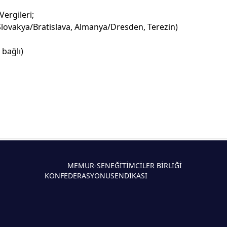
Vergileri;
Slovakya/Bratislava, Almanya/Dresden, Terezin)
bağlı)
MEMUR-SEN
EĞİTİMCİLER BİRLİĞİ
KONFEDERASYONU
SENDİKASI