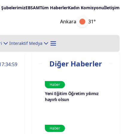
Şubelerimiz
EBSAM
Tüm Haberler
Kadın Komisyonu
İletişim
Ankara
31°
ri
İnteraktif Medya
Diğer Haberler
17:34:59
Haber
Yeni Eğitim Öğretim yılımız
hayırlı olsun
Haber