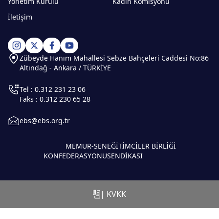
Yönetim Kurulu
Kadın Komisyonu
İletişim
Zübeyde Hanım Mahallesi Sebze Bahçeleri Caddesi No:86
Altındağ - Ankara / TÜRKİYE
Tel : 0.312 231 23 06
Faks : 0.312 230 65 28
ebs@ebs.org.tr
MEMUR-SEN
EĞİTİMCİLER BİRLİĞİ
KONFEDERASYONU
SENDİKASI
| KVKK