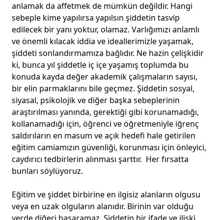
anlamak da affetmek de mümkün değildir. Hangi
sebeple kime yapılırsa yapılsın şiddetin tasvip
edilecek bir yanı yoktur, olamaz. Varlığımızı anlamlı
ve önemli kılacak iddia ve ideallerimizle yaşamak,
şiddeti sonlandırmamıza bağlıdır. Ne hazin çelişkidir
ki, bunca yıl şiddetle iç içe yaşamış toplumda bu
konuda kayda değer akademik çalışmaların sayısı,
bir elin parmaklarını bile geçmez. Şiddetin sosyal,
siyasal, psikolojik ve diğer başka sebeplerinin
araştırılması yanında, gerektiği gibi korunamadığı,
kollanamadığı için, öğrenci ve öğretmeniyle iğrenç
saldırıların en masum ve açık hedefi hale getirilen
eğitim camiamızın güvenliği, korunması için önleyici,
caydırıcı tedbirlerin alınması şarttır. Her fırsatta
bunları söylüyoruz.
Eğitim ve şiddet birbirine en ilgisiz alanların olgusu
veya en uzak olguların alanıdır. Birinin var olduğu
yerde diğeri başaramaz. Şiddetin bir ifade ve ilişki