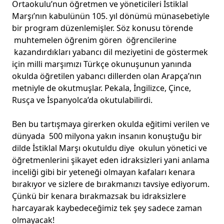
Ortaokulu’nun öğretmen ve yöneticileri İstiklal
Marşı’nın kabulünün 105. yıl dönümü münasebetiyle
bir program düzenlemişler. Söz konusu törende
muhtemelen öğrenim gören öğrencilerine
kazandırdıkları yabancı dil meziyetini de göstermek
için milli marşımızı Türkçe okunuşunun yanında
okulda öğretilen yabancı dillerden olan Arapça’nın
metniyle de okutmuşlar. Pekala, İngilizce, Çince,
Rusça ve İspanyolca’da okutulabilirdi.
Ben bu tartışmaya girerken okulda eğitimi verilen ve
dünyada 500 milyona yakın insanın konuştuğu bir
dilde İstiklal Marşı okutuldu diye okulun yönetici ve
öğretmenlerini şikayet eden idraksizleri yani anlama
inceliği gibi bir yeteneği olmayan kafaları kenara
bırakıyor ve sizlere de bırakmanızı tavsiye ediyorum.
Çünkü bir kenara bırakmazsak bu idraksizlere
harcayarak kaybedeceğimiz tek şey sadece zaman
olmayacak!