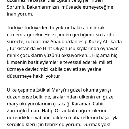
üzülmesine başta Milli Eğitim ve İçişlerinden
Sorumlu Bakanlarımızın müsaade etmeyeceğine
inanıyorum.
Türkiye Türkiye’den büyüktür hakikatini idrak
etmemiz gerekir. Hele içinden geçtiğimiz şu tarihi
süreçte; rüzgarımız Anadolu’dan esip Kuzey Afrika’da
, Türkistan’da ve Hint Okyanusu kıyılarında oynayan
minik çocukların yüzünü okşuyorken… Hiç ama hiç
kimsenin basit eylemlerle tevessül ederek milleti
üzmeye devletimizi kabile devleti seviyesine
düşürmeye hakkı yoktur.
Ülke çapında İstiklal Marşı’nı güzel okuma yarışı
düzenlense belki de, aralarından ülkenin en güzel
marş okuyucularının çıkacağı Karaman Cahit
Zarifoğlu İmam Hatip Ortaokulu öğrencilerini
öğrendikleri yabancı dildeki maharetlerini başarıyla
sergiledikleri için tebrik ediyorum. Durmak yok!