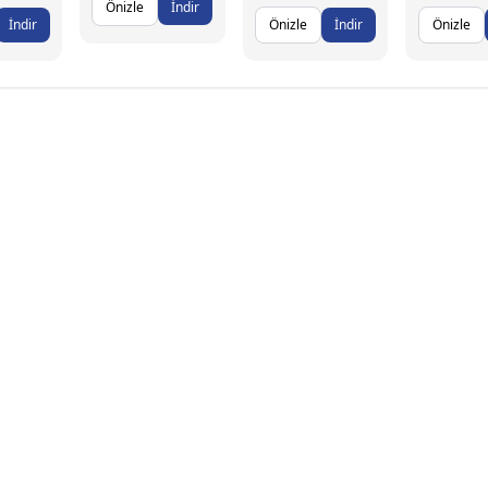
Önizle
İndir
İndir
Önizle
İndir
Önizle