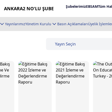
Şubelerimiz
EBSAM
Tüm Hab
ANKARA2 NO'LU ŞUBE
Yayınlarımız
Yönetim Kurulu
Basın Açıklamaları
Üyelik İşlemle