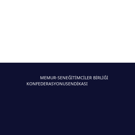
MEMUR-SEN
EĞİTİMCİLER BİRLİĞİ
KONFEDERASYONU
SENDİKASI