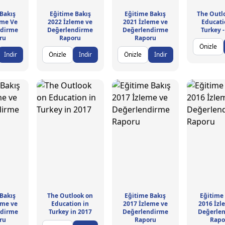
Bakış
Eğitime Bakış
Eğitime Bakış
The Outl
eme Ve
2022 İzleme ve
2021 İzleme ve
Educati
ndirme
Değerlendirme
Değerlendirme
Turkey 
ru
Raporu
Raporu
Önizle
İndir
Önizle
İndir
Önizle
İndir
Bakış
The Outlook on
Eğitime Bakış
Eğitime
eme ve
Education in
2017 İzleme ve
2016 İzl
ndirme
Turkey in 2017
Değerlendirme
Değerle
ru
Raporu
Rapo