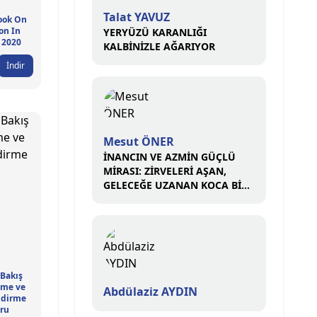
Talat YAVUZ
ook On
on In
YERYÜZÜ KARANLIĞI
- 2020
KALBİNİZLE AĞARIYOR
İndir
Mesut ÖNER
İNANCIN VE AZMİN GÜÇLÜ
MİRASI: ZİRVELERİ AŞAN,
GELECEĞE UZANAN KOCA BİR
ÇINAR
 Bakış
eme ve
Abdülaziz AYDIN
ndirme
ru